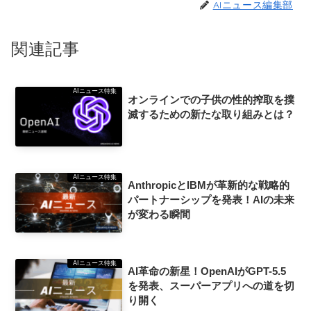
AIニュース編集部
関連記事
AIニュース特集
オンラインでの子供の性的搾取を撲
滅するための新たな取り組みとは？
AIニュース特集
AnthropicとIBMが革新的な戦略的
パートナーシップを発表！AIの未来
が変わる瞬間
AIニュース特集
AI革命の新星！OpenAIがGPT-5.5
を発表、スーパーアプリへの道を切
り開く