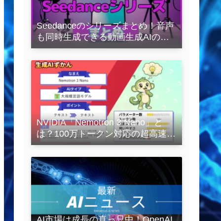
Seedanceのシリーズまとめ！音声
も同時生成できる動画生成AIの全
容を解説
NVIDIA「Nemotron 3 Nano」と
は？100万トークン対応の超高速
LLMを徹底解説
AI市場は成長の真っ只中！OpenAI