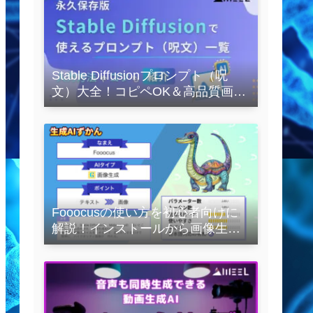
Stable Diffusionプロンプト（呪
文）大全！コピペOK＆高品質画像
を作るコツの完全保存版
Fooocusの使い方を初心者向けに
解説！インストールから画像生成
の実践まで紹介