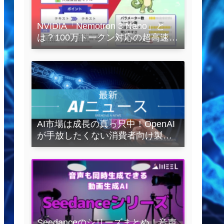
NVIDIA「Nemotron 3 Nano」と
は？100万トークン対応の超高速
LLMを徹底解説
AI市場は成長の真っ只中！OpenAI
が手放したくない消費者向け製品
とは？
Seedanceのシリーズまとめ！音声