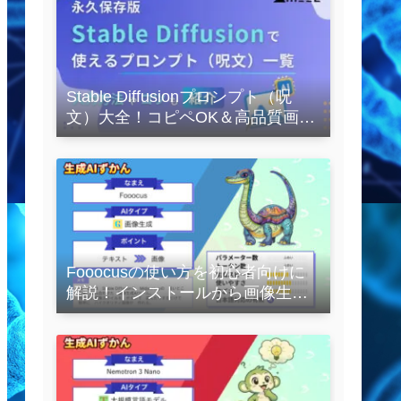
Stable Diffusionプロンプト（呪
文）大全！コピペOK＆高品質画像
を作るコツの完全保存版
Fooocusの使い方を初心者向けに
解説！インストールから画像生成
の実践まで紹介