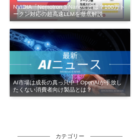
NVIDIA「Nemotron 3 Nano」とは？100万ト
ークン対応の超高速LLMを徹底解説
AI市場は成長の真っ只中！OpenAIが手放し
たくない消費者向け製品とは？
カテゴリー