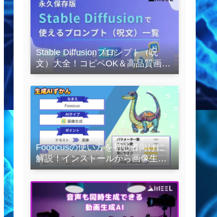
Stable Diffusionプロンプト（呪
文）大全！コピペOK＆高品質画像
を作るコツの完全保存版
Fooocusの使い方を初心者向けに
解説！インストールから画像生成
の実践まで紹介