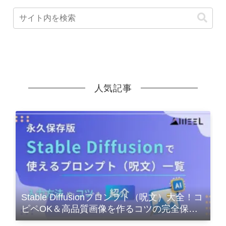
人気記事
Stable Diffusionプロンプト（呪文）大全！コ
ピペOK＆高品質画像を作るコツの完全保存
版