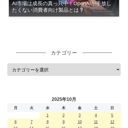
AI市場は成長の真っ只中！OpenAIが手放し
たくない消費者向け製品とは？
カテゴリー
2025年10月
月
火
水
木
金
土
日
1
2
3
4
5
6
7
8
9
10
11
12