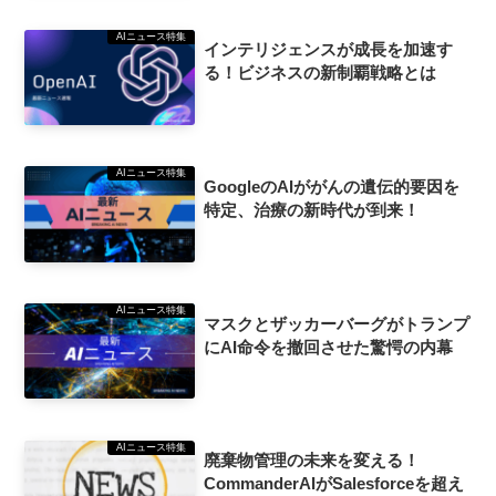
AIニュース特集
インテリジェンスが成長を加速す
る！ビジネスの新制覇戦略とは
AIニュース特集
GoogleのAIががんの遺伝的要因を
特定、治療の新時代が到来！
AIニュース特集
マスクとザッカーバーグがトランプ
にAI命令を撤回させた驚愕の内幕
AIニュース特集
廃棄物管理の未来を変える！
CommanderAIがSalesforceを超え