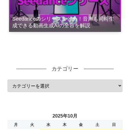
Seedanceのシリーズまとめ！音声も同時生
成できる動画生成AIの全容を解説
カテゴリー
2025年10月
月
火
水
木
金
土
日