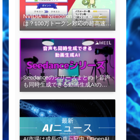
NVIDIA「Nemotron 3 Nano」と
は？100万トークン対応の超高速
LLMを徹底解説
Seedanceのシリーズまとめ！音声
も同時生成できる動画生成AIの全
容を解説
AI市場は成長の真っ只中！OpenAI