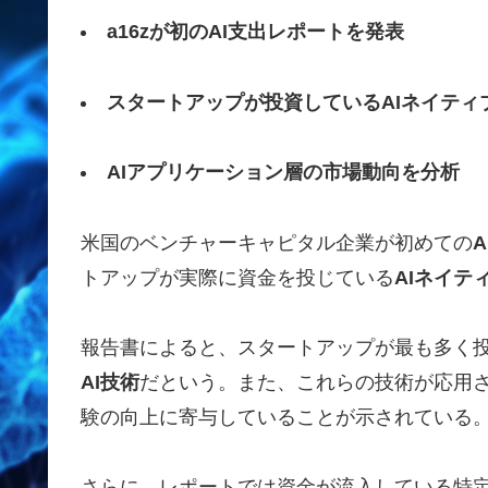
a16zが初のAI支出レポートを発表
スタートアップが投資しているAIネイティ
AIアプリケーション層の市場動向を分析
米国のベンチャーキャピタル企業
が初めての
トアップが実際に資金を投じている
AIネイテ
報告書によると、スタートアップが最も多く
AI技術
だという。また、これらの技術が応用
験の向上に寄与していることが示されている
さらに、レポートでは資金が流入している特