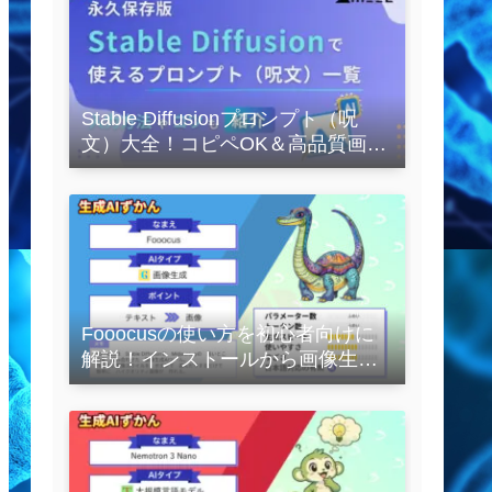
Stable Diffusionプロンプト（呪
文）大全！コピペOK＆高品質画像
を作るコツの完全保存版
Fooocusの使い方を初心者向けに
解説！インストールから画像生成
の実践まで紹介