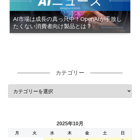
AI市場は成長の真っ只中！OpenAIが手放し
たくない消費者向け製品とは？
カテゴリー
2025年10月
月
火
水
木
金
土
日