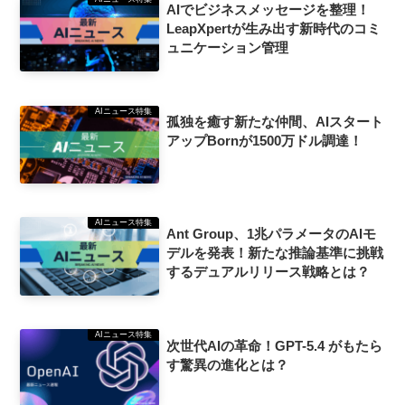
AIでビジネスメッセージを整理！
LeapXpertが生み出す新時代のコミ
ュニケーション管理
AIニュース特集
孤独を癒す新たな仲間、AIスタート
アップBornが1500万ドル調達！
AIニュース特集
Ant Group、1兆パラメータのAIモ
デルを発表！新たな推論基準に挑戦
するデュアルリリース戦略とは？
AIニュース特集
次世代AIの革命！GPT-5.4 がもたら
す驚異の進化とは？