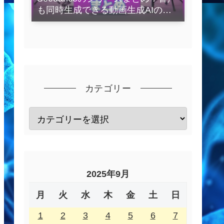
も同時生成できる動画生成AIの全
容を解説
カテゴリー
2025年9月
月
火
水
木
金
土
日
1
2
3
4
5
6
7