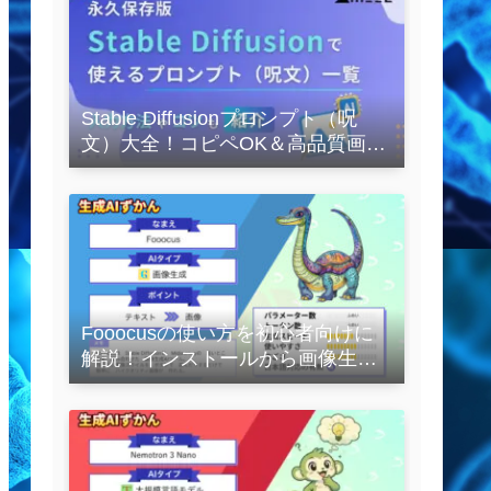
Stable Diffusionプロンプト（呪
文）大全！コピペOK＆高品質画像
を作るコツの完全保存版
Fooocusの使い方を初心者向けに
解説！インストールから画像生成
の実践まで紹介