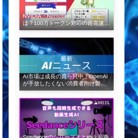
NVIDIA「Nemotron 3 Nano」と
は？100万トークン対応の超高速
LLMを徹底解説
AI市場は成長の真っ只中！OpenAI
が手放したくない消費者向け製品
とは？
Seedanceのシリーズまとめ！音声