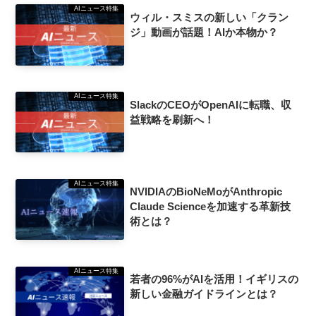
AIニュース特集
ウィル・スミスの新しい「クラン
ジ」動画が話題！AIか本物か？
AIニュース特集
SlackのCEOがOpenAIに転職、収
益戦略を刷新へ！
AIニュース特集
NVIDIAのBioNeMoがAnthropic
Claude Scienceを加速する革新技
術とは？
AIニュース特集
若者の96%がAIを活用！イギリスの
新しい金融ガイドラインとは？