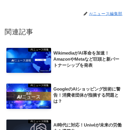
AIニュース編集部
関連記事
AIニュース特集
WikimediaがAI革命を加速！
AmazonやMetaなど巨頭と新パー
トナーシップを発表
AIニュース特集
GoogleのAIショッピング技術に警
告！消費者団体が指摘する問題と
は？
AIニュース特集
AI時代に対応！Univéが未来の労働