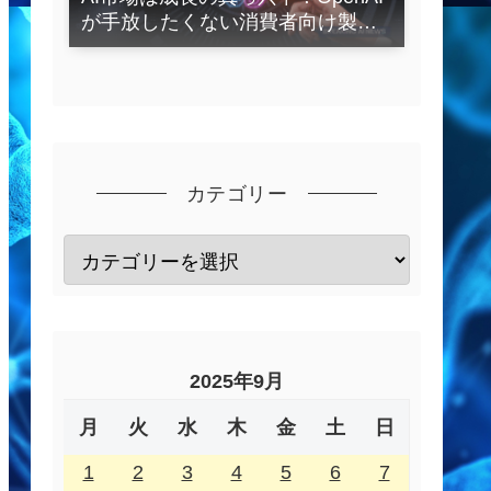
が手放したくない消費者向け製品
とは？
カテゴリー
2025年9月
月
火
水
木
金
土
日
1
2
3
4
5
6
7