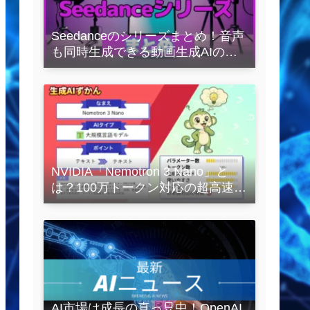
Seedanceのシリーズまとめ！音声
も同時生成できる動画生成AIの全
容を解説
NVIDIA「Nemotron 3 Nano」と
は？100万トークン対応の超高速
LLMを徹底解説
AI市場は成長の真っ只中！OpenAI