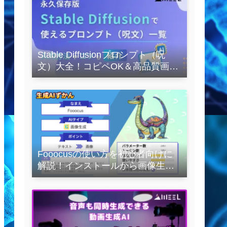
Stable Diffusionプロンプト（呪
文）大全！コピペOK＆高品質画像
を作るコツの完全保存版
Fooocusの使い方を初心者向けに
解説！インストールから画像生成
の実践まで紹介