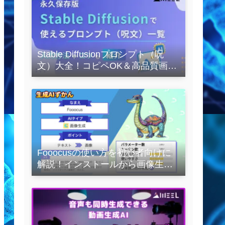
Stable Diffusionプロンプト（呪
文）大全！コピペOK＆高品質画像
を作るコツの完全保存版
Fooocusの使い方を初心者向けに
解説！インストールから画像生成
の実践まで紹介