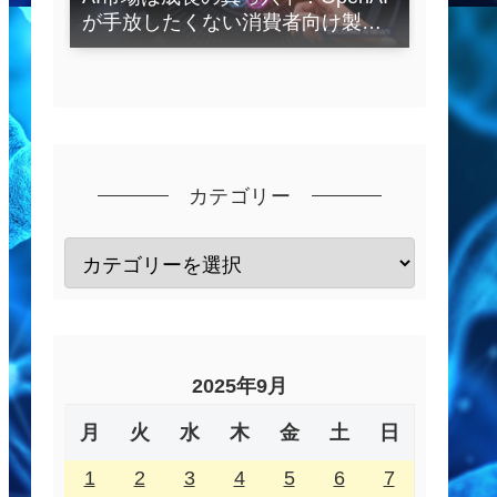
が手放したくない消費者向け製品
とは？
カテゴリー
2025年9月
月
火
水
木
金
土
日
1
2
3
4
5
6
7