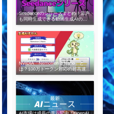
Seedanceのシリーズまとめ！音声
も同時生成できる動画生成AIの全
容を解説
NVIDIA「Nemotron 3 Nano」と
は？100万トークン対応の超高速
LLMを徹底解説
AI市場は成長の真っ只中！OpenAI