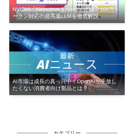
NVIDIA「Nemotron 3 Nano」とは？100万ト
ークン対応の超高速LLMを徹底解説
AI市場は成長の真っ只中！OpenAIが手放し
たくない消費者向け製品とは？
カテゴリー