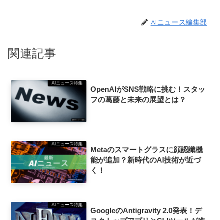
AIニュース編集部
関連記事
AIニュース特集
OpenAIがSNS戦略に挑む！スタッ
フの葛藤と未来の展望とは？
AIニュース特集
Metaのスマートグラスに顔認識機
能が追加？新時代のAI技術が近づ
く！
AIニュース特集
GoogleのAntigravity 2.0発表！デ