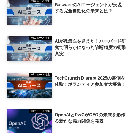
AIニュース特集
BaswareのAIエージェントが実現
する完全自動化の未来とは？
AIニュース特集
AIが救急医を超えた！ハーバード研
究で明らかになった診断精度の衝撃
真実
AIニュース特集
TechCrunch Disrupt 2025の裏側を
体験！ボランティア参加者大募集！
AIニュース特集
OpenAIとPwCがCFOの未来を形作
る新たな協力関係を発表