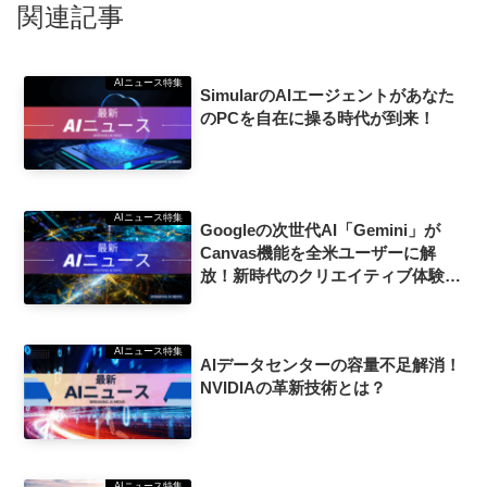
関連記事
AIニュース特集
SimularのAIエージェントがあなた
のPCを自在に操る時代が到来！
AIニュース特集
Googleの次世代AI「Gemini」が
Canvas機能を全米ユーザーに解
放！新時代のクリエイティブ体験が
始まる
AIニュース特集
AIデータセンターの容量不足解消！
NVIDIAの革新技術とは？
AIニュース特集