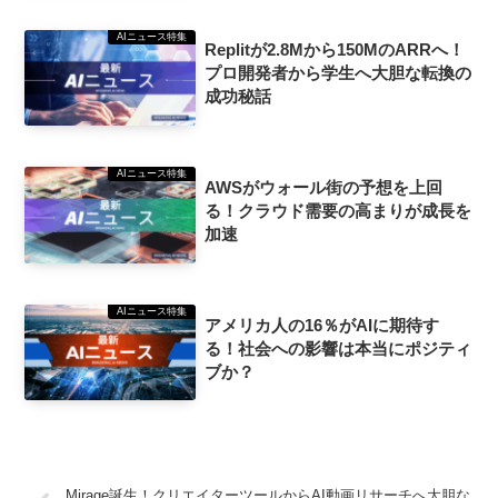
AIニュース特集
Replitが2.8Mから150MのARRへ！
プロ開発者から学生へ大胆な転換の
成功秘話
AIニュース特集
AWSがウォール街の予想を上回
る！クラウド需要の高まりが成長を
加速
AIニュース特集
アメリカ人の16％がAIに期待す
る！社会への影響は本当にポジティ
ブか？
Mirage誕生！クリエイターツールからAI動画リサーチへ大胆な