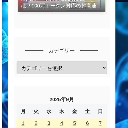
は？100万トークン対応の超高速
LLMを徹底解説
カテゴリー
2025年9月
月
火
水
木
金
土
日
1
2
3
4
5
6
7