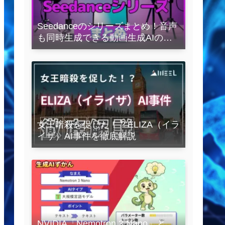
Seedanceのシリーズまとめ！音声
も同時生成できる動画生成AIの全
容を解説
女王暗殺を促した！？ELIZA（イラ
イザ）AI事件を徹底解説
NVIDIA「Nemotron 3 Nano」と