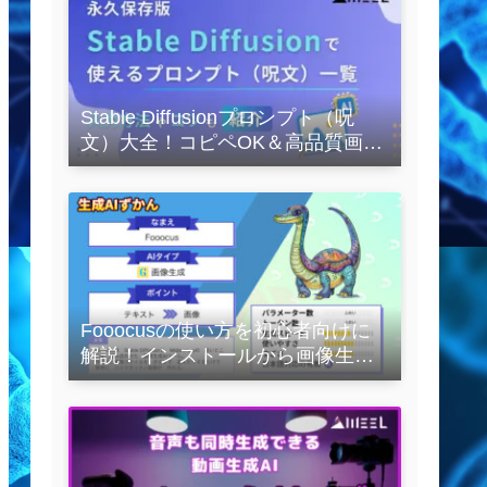
Stable Diffusionプロンプト（呪
文）大全！コピペOK＆高品質画像
を作るコツの完全保存版
Fooocusの使い方を初心者向けに
解説！インストールから画像生成
の実践まで紹介