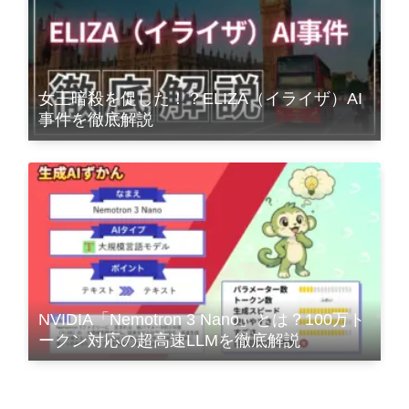
女王暗殺を促した！？ELIZA（イライザ）AI
事件を徹底解説
NVIDIA「Nemotron 3 Nano」とは？100万ト
ークン対応の超高速LLMを徹底解説