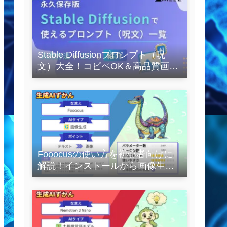
Stable Diffusionプロンプト（呪
文）大全！コピペOK＆高品質画像
を作るコツの完全保存版
Fooocusの使い方を初心者向けに
解説！インストールから画像生成
の実践まで紹介