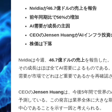
Nvidiaが46.7億ドルの売上を報告
前年同期比で56%の増加
AI需要が成長の主因
CEOのJensen HuangがAIインフラ
株価は下落
Nvidiaは今週、
46.7億ドルの売上
を報告した。
その成長はほぼ全てAI需要によるものである。企
需要が市場でどれほど重要であるかを再確認
CEOの
Jensen Huang
は、今後5年間で世界の
予測している。この発言は業界全体に大きな期
中心であることを示す一因と考えられる。