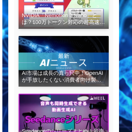
NVIDIA「Nemotron 3 Nano」と
は？100万トークン対応の超高速
LLMを徹底解説
AI市場は成長の真っ只中！OpenAI
が手放したくない消費者向け製品
とは？
Seedanceのシリーズまとめ！音声