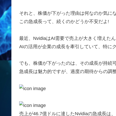
それと、株価が下がった理由は何なのか気にな
この急成長って、続くのかどうか不安だよ!
最近、NvidiaはAI需要で売上が大きく増えた
AIの活用が企業の成長を牽引していて、特に
でも、株価が下がったのは、その成長が持続
急成長は魅力的ですが、過度の期待からの調
売上が46.7億ドルに達したNvidiaの急成長