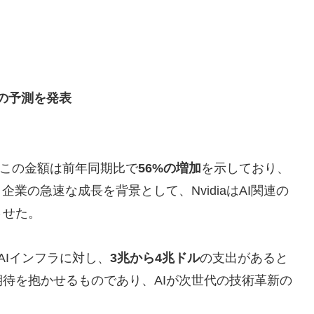
投資の予測を発表
この金額は前年同期比で
56%の増加
を示しており、
業の急速な成長を背景として、NvidiaはAI関連の
させた。
AIインフラに対し、
3兆から4兆ドル
の支出があると
待を抱かせるものであり、AIが次世代の技術革新の