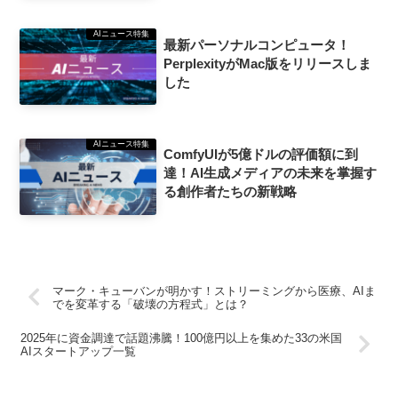
AIニュース特集
最新パーソナルコンピュータ！
PerplexityがMac版をリリースしま
した
AIニュース特集
ComfyUIが5億ドルの評価額に到
達！AI生成メディアの未来を掌握す
る創作者たちの新戦略
マーク・キューバンが明かす！ストリーミングから医療、AIま
でを変革する「破壊の方程式」とは？
2025年に資金調達で話題沸騰！100億円以上を集めた33の米国
AIスタートアップ一覧