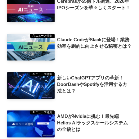
Cerebrasが55億ドル調達、2026年
IPOシーズンを華々しくスタート！
AIニュース特集
Claude CodeがSlackに登場！業務
効率を劇的に向上させる秘密とは？
AIニュース特集
新しいChatGPTアプリの革新！
DoorDashやSpotifyを活用する方
法とは？
AIニュース特集
AMDがNvidiaに挑む！最先端
Helios AIラックスケールシステム
の全貌とは