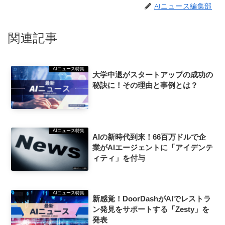
AIニュース編集部
関連記事
AIニュース特集
大学中退がスタートアップの成功の
秘訣に！その理由と事例とは？
AIニュース特集
AIの新時代到来！66百万ドルで企
業がAIエージェントに「アイデンテ
ィティ」を付与
AIニュース特集
新感覚！DoorDashがAIでレストラ
ン発見をサポートする「Zesty」を
発表