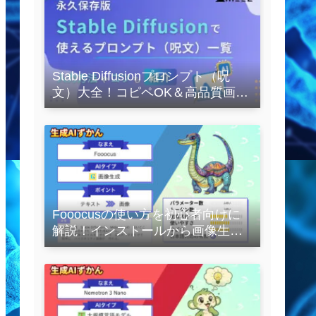
Stable Diffusionプロンプト（呪
文）大全！コピペOK＆高品質画像
を作るコツの完全保存版
Fooocusの使い方を初心者向けに
解説！インストールから画像生成
の実践まで紹介