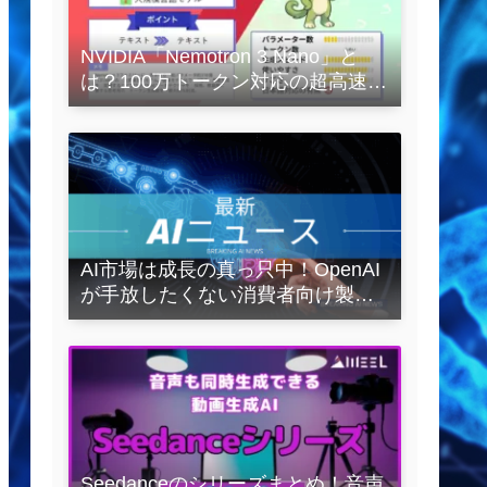
NVIDIA「Nemotron 3 Nano」と
は？100万トークン対応の超高速
LLMを徹底解説
AI市場は成長の真っ只中！OpenAI
が手放したくない消費者向け製品
とは？
Seedanceのシリーズまとめ！音声