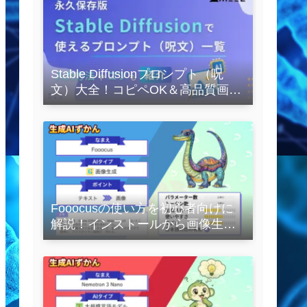
Stable Diffusionプロンプト（呪
文）大全！コピペOK＆高品質画像
を作るコツの完全保存版
Fooocusの使い方を初心者向けに
解説！インストールから画像生成
の実践まで紹介