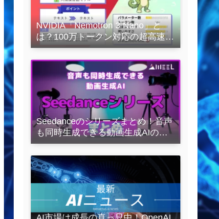
NVIDIA「Nemotron 3 Nano」と
は？100万トークン対応の超高速
LLMを徹底解説
Seedanceのシリーズまとめ！音声
も同時生成できる動画生成AIの全
容を解説
AI市場は成長の真っ只中！OpenAI