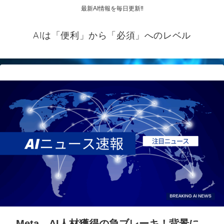
最新AI情報を毎日更新‼
AIは「便利」から「必須」へのレベル
Meta、AI人材獲得の急ブレーキ！背景に