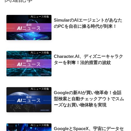
AIニュース特集
SimularのAIエージェントがあなた
のPCを自在に操る時代が到来！
AIニュース特集
Character.AI、ディズニーキャラク
ターを剥奪！法的措置の波紋
AIニュース特集
Googleの新AIが買い物革命！会話
型検索と自動チェックアウトでスム
ーズなお買い物体験を実現
AIニュース特集
GoogleとSpaceX、宇宙にデータセ