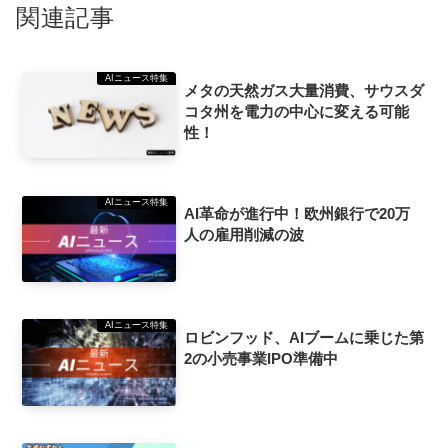
関連記事
AIニュース特集
メタの天然ガス大量消費、サウスダ
コタ州を電力の中心に変える可能
性！
AIニュース特集
AI革命が進行中！欧州銀行で20万
人の雇用削減の波
AIニュース特集
ロビンフッド、AIブームに乗じた第
2の小売事業IPO準備中