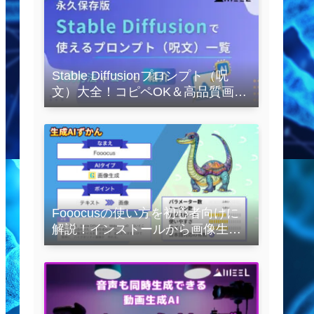
Stable Diffusionプロンプト（呪
文）大全！コピペOK＆高品質画像
を作るコツの完全保存版
Fooocusの使い方を初心者向けに
解説！インストールから画像生成
の実践まで紹介