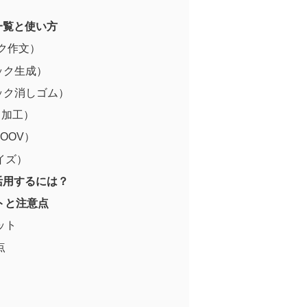
能一覧と使い方
ジック作文）
マジック生成）
マジック消しゴム）
ック加工）
OOV）
サイズ）
ル活用するには？
ットと注意点
リット
点