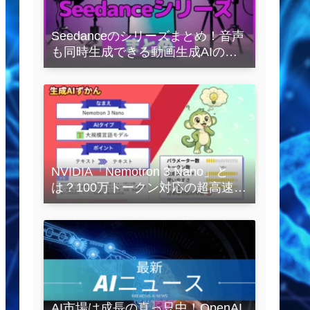
Seedanceのシリーズまとめ！音声
も同時生成できる動画生成AIの全
容を解説
NVIDIA「Nemotron 3 Nano」と
は？100万トークン対応の超高速
LLMを徹底解説
AI市場は成長の真っ只中！OpenAI