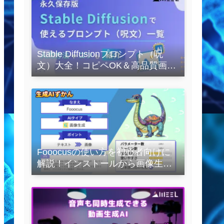
Stable Diffusionプロンプト（呪
文）大全！コピペOK＆高品質画像
を作るコツの完全保存版
Fooocusの使い方を初心者向けに
解説！インストールから画像生成
の実践まで紹介