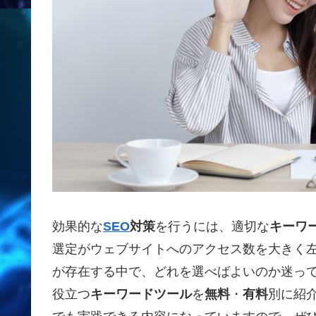
効果的な
SEO
対策
を行うには、適切な
キーワ
選定がウェブサイトへのアクセス数を大きく
が存在する中で、どれを選べばよいのか迷っ
役立つ
キーワードツール
を
無料
・
有料
別に紹