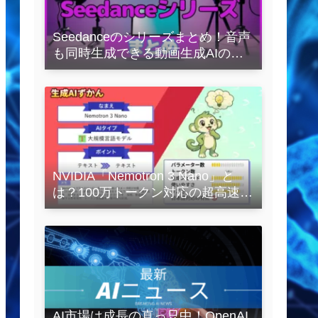
Seedanceのシリーズまとめ！音声
も同時生成できる動画生成AIの全
容を解説
NVIDIA「Nemotron 3 Nano」と
は？100万トークン対応の超高速
LLMを徹底解説
AI市場は成長の真っ只中！OpenAI